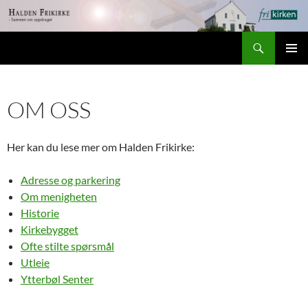
Hopp
til
Søk
innhold
Halden Frikirke
PRIMÆ
OM OSS
Her kan du lese mer om Halden Frikirke:
Adresse og parkering
Om menigheten
Historie
Kirkebygget
Ofte stilte spørsmål
Utleie
Ytterbøl Senter