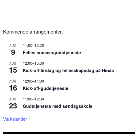
Kommende arrangementer:
11:00
–
12:30
AUG
9
Felles sommergudstjeneste
12:00
–
15:30
AUG
15
Kick-off-lørdag og fellesskapsdag på Høiås
12:00
–
14:00
AUG
16
Kick-off-gudstjeneste
11:00
–
12:30
AUG
23
Gudstjeneste med søndagsskole
Vis kalender