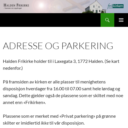
Hopp
til
Søk
innhold
Halden Frikirke
PRIMÆ
ADRESSE OG PARKERING
Halden Frikirke holder til i Laxegata 3, 1772 Halden. (Se kart
nedenfor.)
På framsiden av kirken er alle plasser til menighetens
disposisjon hverdager fra 16.00 til 07.00 samt hele lørdag og
søndag. Dette gjelder også de plassene som er skiltet med noe
annet enn «Frikirken».
Plassene som er merket med «Privat parkering» på grønne
skilter er imidlertid
ikke
til vår disposisjon.