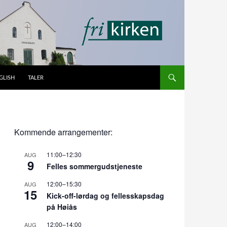
GLISH
TALER
Kommende arrangementer:
11:00
–
12:30
AUG
9
Felles sommergudstjeneste
12:00
–
15:30
AUG
15
Kick-off-lørdag og fellesskapsdag
på Høiås
12:00
–
14:00
AUG