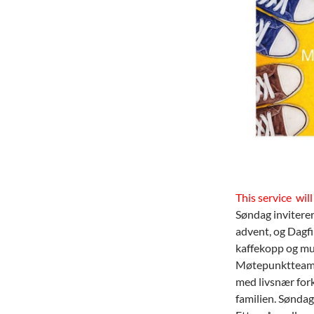
This service will
Søndag inviterer
advent, og Dagfi
kaffekopp og muli
Møtepunktteamet
med livsnær fork
familien. Søndag