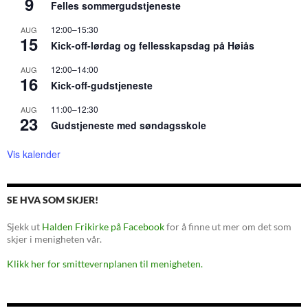
9
Felles sommergudstjeneste
12:00
–
15:30
AUG
15
Kick-off-lørdag og fellesskapsdag på Høiås
12:00
–
14:00
AUG
16
Kick-off-gudstjeneste
11:00
–
12:30
AUG
23
Gudstjeneste med søndagsskole
Vis kalender
SE HVA SOM SKJER!
Sjekk ut
Halden Frikirke på Facebook
for å finne ut mer om det som
skjer i menigheten vår.
Klikk her for smittevernplanen til menigheten.