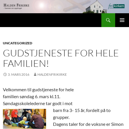
Hopp
til
Søk
innhold
Halden Frikirke
PRIMÆ
UNCATEGORIZED
GUDSTJENESTE FOR HELE
FAMILIEN!
3. MARS 2016
HALDENFRIKIRKE
Velkommen til gudstjeneste for hele
familien søndag 6. mars kl.11.
Søndagsskolelederne tar godt i mot
barn fra 3- 15 år, fordelt på to
grupper.
Dagens taler for de voksne er Simon