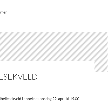
ommen
LESEKVELD
bellesekveld i annekset onsdag 22. april kl 19.00 –