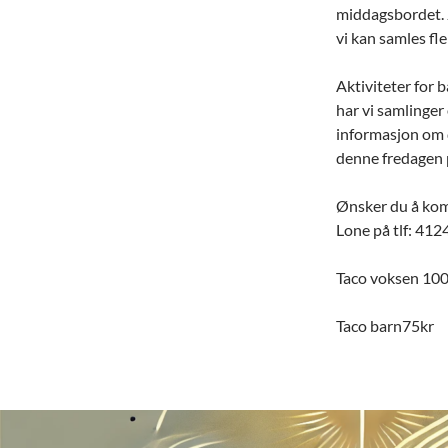
middagsbordet. J
vi kan samles fl
Aktiviteter for 
har vi samlinger
informasjon om d
denne fredagen 
Ønsker du å kom
Lone på tlf: 41
Taco voksen 10
Taco barn75kr