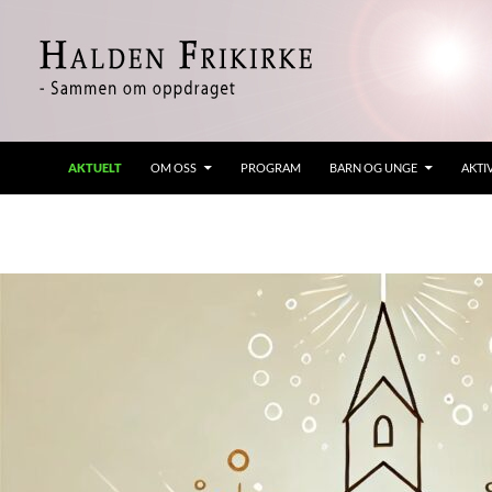
Hopp
til
innhold
Søk
Halden Frikirke
AKTUELT
OM OSS
PROGRAM
BARN OG UNGE
AKTI