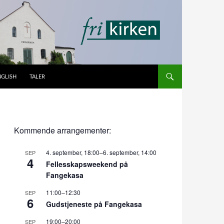
NGLISH
TALER
Kommende arrangementer:
4. september, 18:00
–
6. september, 14:00
SEP
4
Fellesskapsweekend på
Fangekasa
11:00
–
12:30
SEP
6
Gudstjeneste på Fangekasa
19:00
–
20:00
SEP