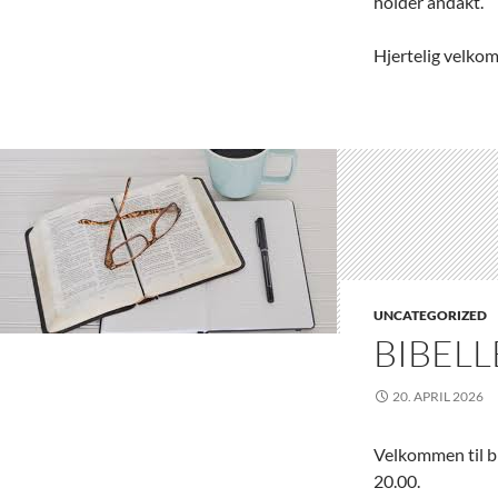
holder andakt.
Hjertelig velk
UNCATEGORIZED
BIBEL
20. APRIL 2026
Velkommen til bi
20.00.