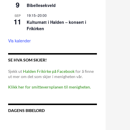
9
Bibellesekveld
19:15
–
20:00
SEP
11
Kulturnatt i Halden – konsert i
Frikirken
Vis kalender
SE HVA SOM SKJER!
Sjekk ut
Halden Frikirke på Facebook
for å finne
ut mer om det som skjer i menigheten vår.
Klikk her for smittevernplanen til menigheten.
DAGENS BIBELORD