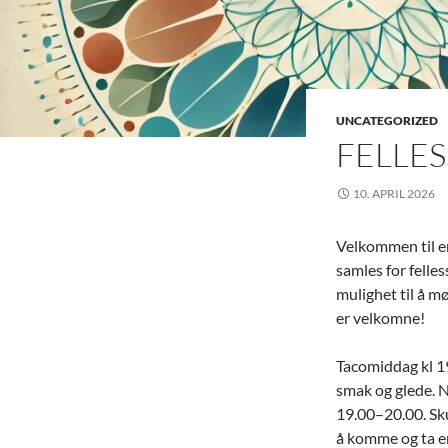
UNCATEGORIZED
FELLE
10. APRIL 2026
Velkommen til en 
samles for felles
mulighet til å mø
er velkomne!
Tacomiddag kl 19
smak og glede. N
19.00–20.00. Sku
å komme og ta en